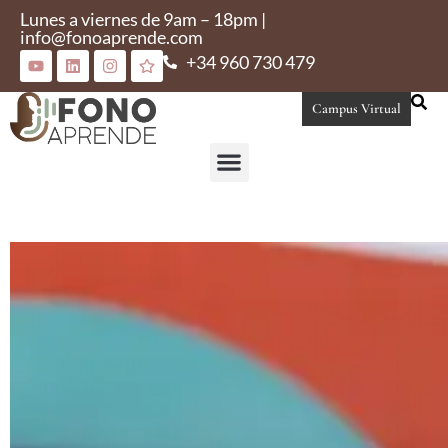
Lunes a viernes de 9am – 18pm |
info@fonoaprende.com
+34 960 730 479
Campus Virtual
Conoce Fonoaprende