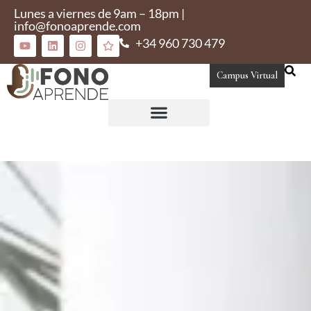
Lunes a viernes de 9am – 18pm |
info@fonoaprende.com
+34 960 730 479
Campus Virtual
Conoce Fonoaprende