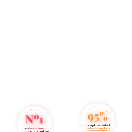
95%
Nº1
de aplicabilidad
en
formación
clínica inmediata
logopédica online