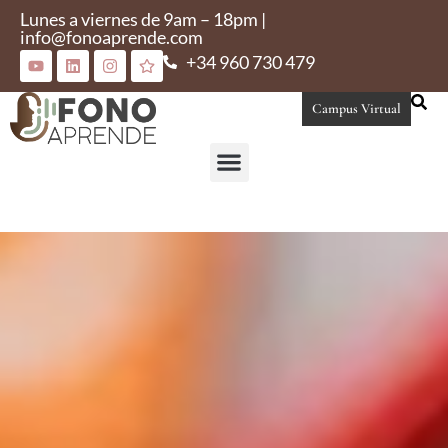
Lunes a viernes de 9am – 18pm |
info@fonoaprende.com
+34 960 730 479
Campus Virtual
Conoce Fonoaprende