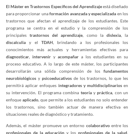
El Máster en Trastornos Específicos del Aprendizaje
está diseñado
para proporcionar una
formación avanzada y especializada
en los
trastornos que afectan el aprendizaje de los estudiantes. Este
programa se centra en el estudio y la comprensión de los
principales
trastornos del aprendizaje
, como la
dislexia
, la
discalculia
y el
TDAH
, brindando a los profesionales los
conocimientos más actuales y herramientas efectivas para
diagnosticar
,
intervenir
y
acompañar
a los estudiantes en su
proceso educativo. A lo largo de este máster, los participantes
desarrollarán una sólida comprensión de los
fundamentos
neurobiológicos
y
psicoeducativos
de los trastornos, lo que les
permitirá aplicar enfoques
integradores y multidisciplinarios
en
su intervención. El programa combina
teoría
y
práctica
, con un
enfoque
aplicado
, que permite a los estudiantes no solo entender
los trastornos, sino también actuar de manera efectiva en
situaciones reales de diagnóstico y tratamiento.
Además, el máster promueve un entorno
colaborativo
entre los
profesionales de la educación
y los
profesionales de la salud
,