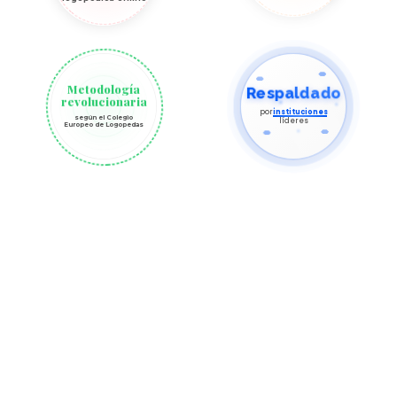
Metodología
Respaldado
revolucionaria
por
instituciones
según el Colegio
líderes
Europeo de Logopedas