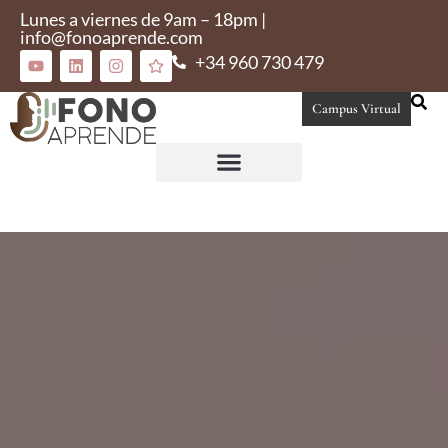
Lunes a viernes de 9am – 18pm |
info@fonoaprende.com
+34 960 730 479
Campus Virtual
Conoce Fonoaprende