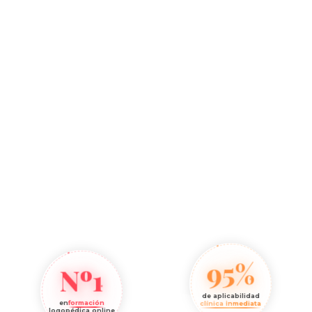
95%
Nº1
de aplicabilidad
en
formación
clínica inmediata
logopédica online