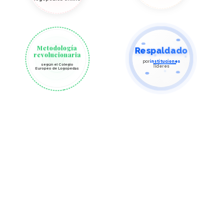
Respaldado
Metodología
revolucionaria
por
instituciones
según el Colegio
líderes
Europeo de Logopedas