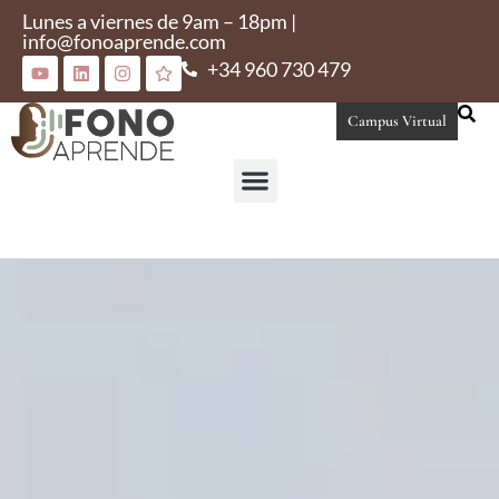
Lunes a viernes de 9am – 18pm |
info@fonoaprende.com
+34 960 730 479
Campus Virtual
Conoce Fonoaprende