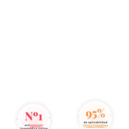
95%
Nº1
de aplicabilidad
en
formación
clínica inmediata
logopédica online