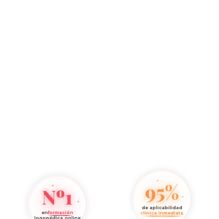
95%
Nº1
de aplicabilidad
en
formación
clínica inmediata
logopédica online