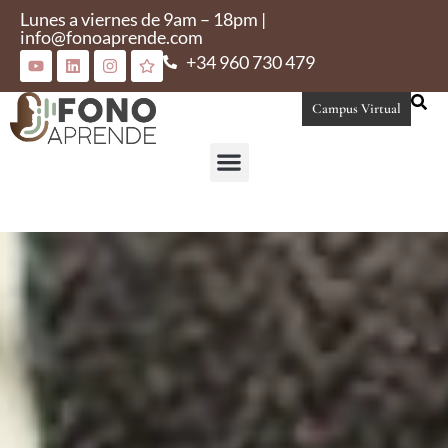
Lunes a viernes de 9am – 18pm |
info@fonoaprende.com
+34 960 730 479
Campus Virtual
Conoce Fonoaprende