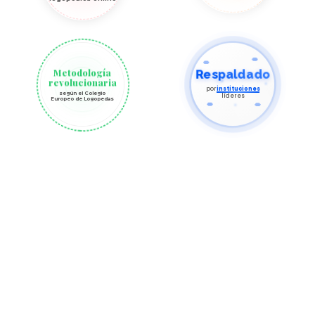
Metodología
Respaldado
revolucionaria
por
instituciones
según el Colegio
líderes
Europeo de Logopedas