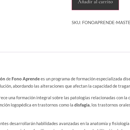
Añadir al carrito
SKU:
FONOAPRENDE-MASTE
ión
de
Fono Aprende
es un programa de formación especializada dis
lución, abordando las alteraciones que afectan la capacidad de tragar 
frece una formación integral sobre las patologías relacionadas con la
vención logopédica en trastornos como la
disfagia
, los trastornos oral
pantes desarrollarán habilidades avanzadas en la anatomía y fisiología