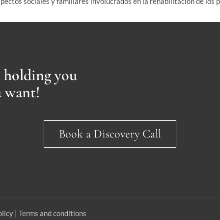
spectos sociales y familiares involucrados en la rehabilitación de los 
s holding you
u want!
Book a Discovery Call
licy | Terms and conditions