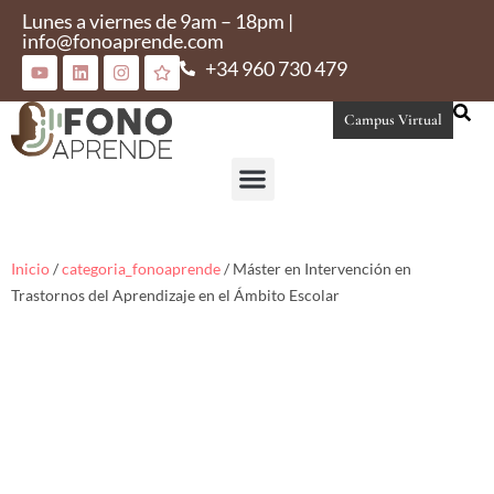
Lunes a viernes de 9am – 18pm |
info@fonoaprende.com
+34 960 730 479
Campus Virtual
Conoce Fonoaprende
Inicio
/
categoria_fonoaprende
/ Máster en Intervención en
Trastornos del Aprendizaje en el Ámbito Escolar