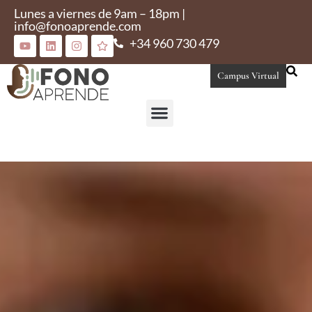
Lunes a viernes de 9am – 18pm |
info@fonoaprende.com
+34 960 730 479
Campus Virtual
Conoce Fonoaprende