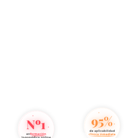
95%
Nº1
de aplicabilidad
en
formación
clínica inmediata
logopédica online