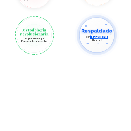
Metodología
Respaldado
revolucionaria
por
instituciones
según el Colegio
líderes
Europeo de Logopedas