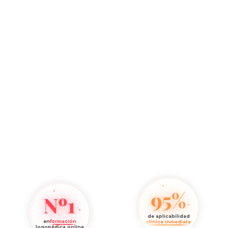
95%
Nº1
de aplicabilidad
en
formación
clínica inmediata
logopédica online