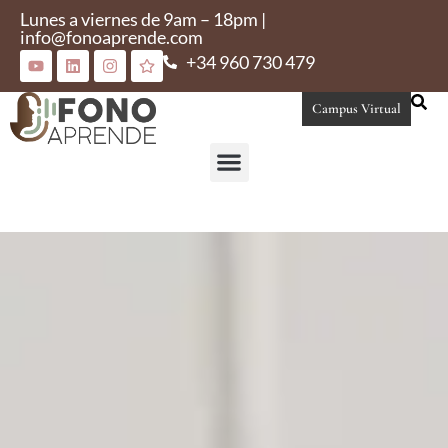
Lunes a viernes de 9am – 18pm |
info@fonoaprende.com
+34 960 730 479
Campus Virtual
Conoce Fonoaprende