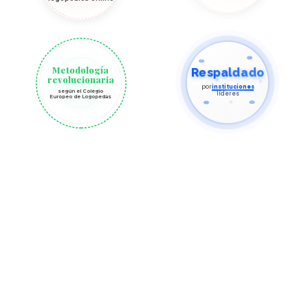
Metodología
Respaldado
revolucionaria
por
instituciones
según el Colegio
líderes
Europeo de Logopedas