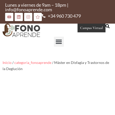
Lunes a viernes de 9am – 18pm |
info@fonoaprende.com
+34 960 730 479
Campus Virtual
Conoce Fonoaprende
Inicio
/
categoria_fonoaprende
/ Máster en Disfagia y Trastornos de
la Deglución