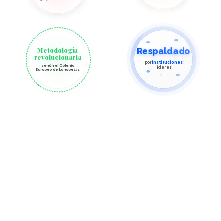
Respaldado
Metodología
revolucionaria
por
instituciones
según el Colegio
líderes
Europeo de Logopedas