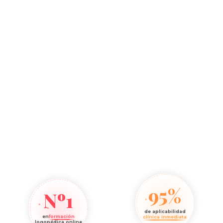
95%
Nº1
de aplicabilidad
en
formación
clínica inmediata
logopédica online