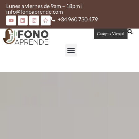
Lunes a viernes de 9am – 18pm |
info@fonoaprende.com
+34 960 730 479
Campus Virtual
Conoce Fonoaprende