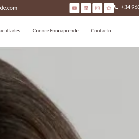
+34 96
nde.com
acultades
Conoce Fonoaprende
Contacto