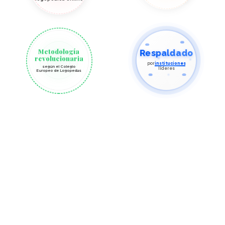
Metodología
Respaldado
revolucionaria
por
instituciones
según el Colegio
líderes
Europeo de Logopedas