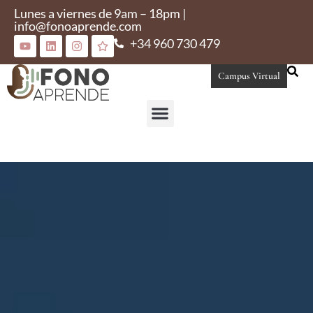
Lunes a viernes de 9am – 18pm |
info@fonoaprende.com
+34 960 730 479
Campus Virtual
Conoce Fonoaprende