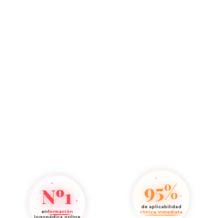
95%
Nº1
de aplicabilidad
en
formación
clínica inmediata
logopédica online