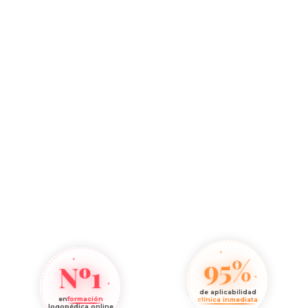
95%
Nº1
de aplicabilidad
en
formación
clínica inmediata
logopédica online