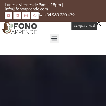
Lunes a viernes de 9am – 18pm |
info@fonoaprende.com
+34 960 730 479
Campus Virtual
Conoce Fonoaprende