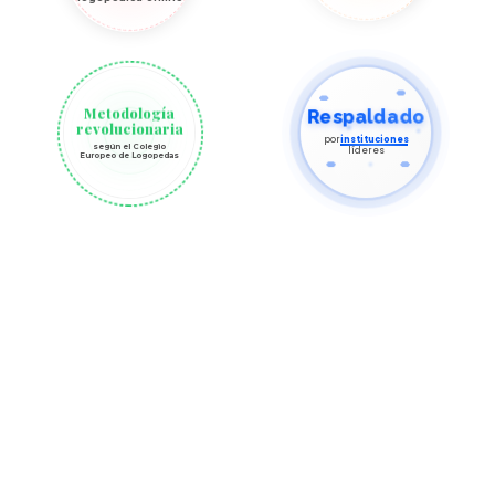
Metodología
Respaldado
revolucionaria
por
instituciones
según el Colegio
líderes
Europeo de Logopedas