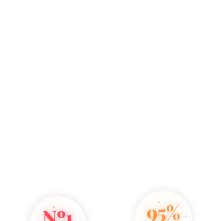
95%
Nº1
de aplicabilidad
en
formación
clínica inmediata
logopédica online