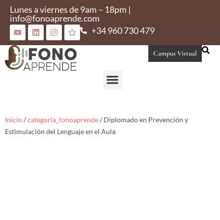
Lunes a viernes de 9am – 18pm |
info@fonoaprende.com
+34 960 730 479
Campus Virtual
Conoce Fonoaprende
Inicio
/
categoria_fonoaprende
/ Diplomado en Prevención y
Estimulación del Lenguaje en el Aula