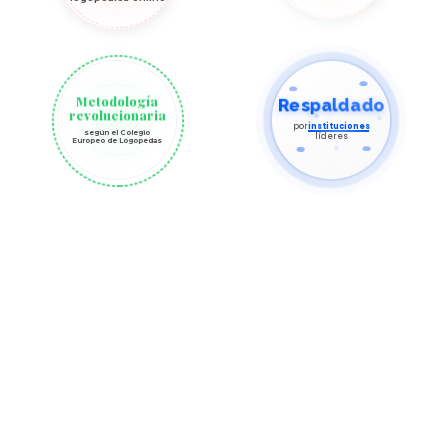
Metodología
Respaldado
revolucionaria
por
instituciones
según el Colegio
líderes
Europeo de Logopedas