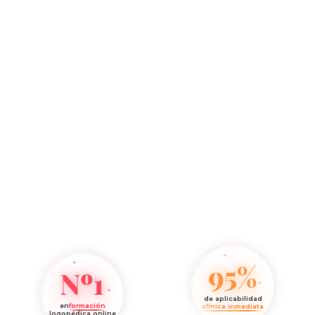
95%
Nº1
de aplicabilidad
en
formación
clínica inmediata
logopédica online