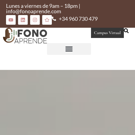
Lunes a viernes de 9am – 18pm |
info@fonoaprende.com
+34 960 730 479
Campus Virtual
Conoce Fonoaprende