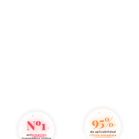
95%
Nº1
de aplicabilidad
en
formación
clínica inmediata
logopédica online