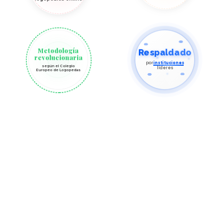
Metodología
Respaldado
revolucionaria
por
instituciones
según el Colegio
líderes
Europeo de Logopedas