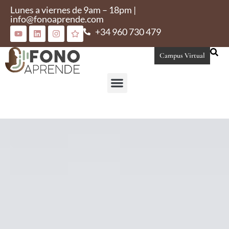
Lunes a viernes de 9am – 18pm |
info@fonoaprende.com
+34 960 730 479
Campus Virtual
Conoce Fonoaprende