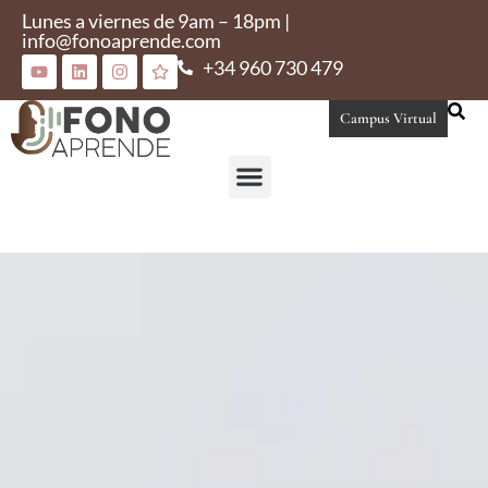
Lunes a viernes de 9am – 18pm |
info@fonoaprende.com
+34 960 730 479
Campus Virtual
Conoce Fonoaprende