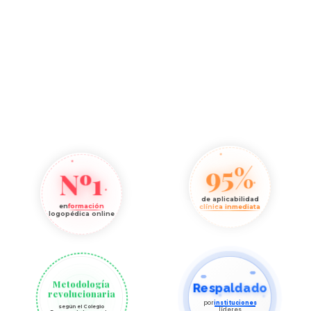
95%
Nº1
de aplicabilidad
en
formación
clínica inmediata
logopédica online
Metodología
Respaldado
revolucionaria
por
instituciones
según el Colegio
líderes