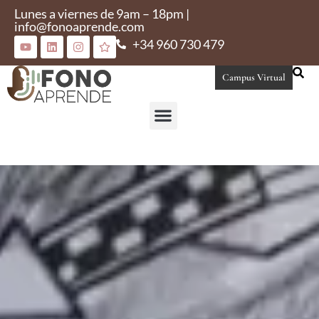
Lunes a viernes de 9am – 18pm |
info@fonoaprende.com
+34 960 730 479
Campus Virtual
Conoce Fonoaprende