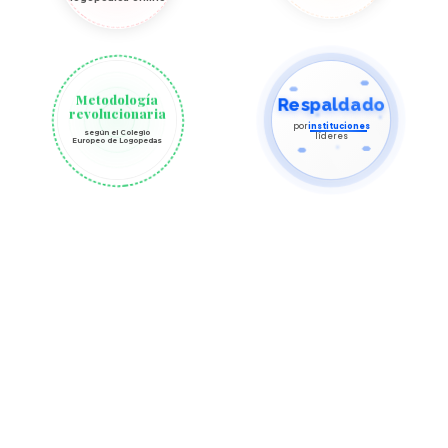
Metodología
Respaldado
revolucionaria
por
instituciones
según el Colegio
líderes
Europeo de Logopedas