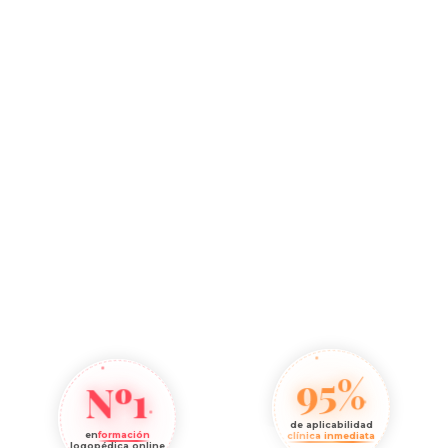
95%
Nº1
de aplicabilidad
en
formación
clínica inmediata
logopédica online