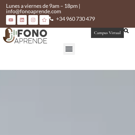
Lunes a viernes de 9am – 18pm |
info@fonoaprende.com
+34 960 730 479
Campus Virtual
Conoce Fonoaprende