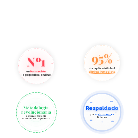
95%
Nº1
de aplicabilidad
en
formación
clínica inmediata
logopédica online
Metodología
Respaldado
revolucionaria
por
instituciones
según el Colegio
líderes
Europeo de Logopedas