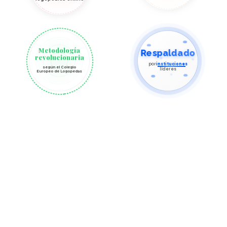
Metodología
Respaldado
revolucionaria
por
instituciones
según el Colegio
líderes
Europeo de Logopedas