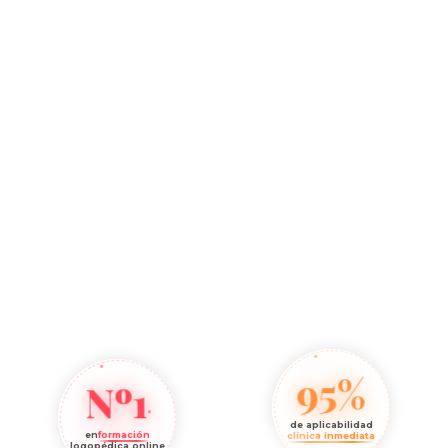
95%
Nº1
de aplicabilidad
en
formación
clínica inmediata
logopédica online