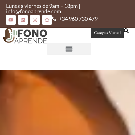
Lunes a viernes de 9am – 18pm |
info@fonoaprende.com
+34 960 730 479
Campus Virtual
Conoce Fonoaprende