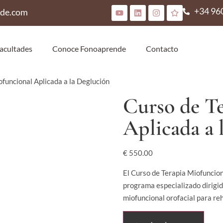
+34 96
nde.com
acultades
Conoce Fonoaprende
Contacto
ofuncional Aplicada a la Deglución
Curso de T
Aplicada a 
€
550.00
El Curso de Terapia Miofuncion
programa especializado dirigi
miofuncional orofacial para re