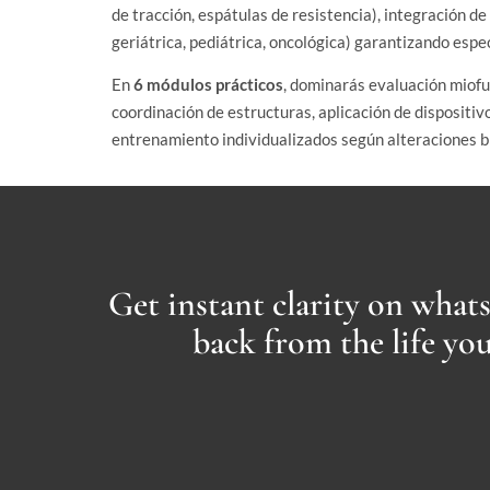
de tracción, espátulas de resistencia), integración de
geriátrica, pediátrica, oncológica) garantizando espe
En
6 módulos prácticos
, dominarás evaluación miofun
coordinación de estructuras, aplicación de dispositiv
entrenamiento individualizados según alteraciones b
Get instant clarity on what
back from the life yo