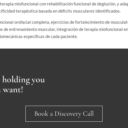
 terapia miofuncional con rehabilitación funcional de deglución, y ada
cificidad terapéutica basada en déficits musculares identificados.
cional orofacial completa, ejercicios de fortalecimiento de musculatu
os de entrenamiento muscular, integración de terapia miofuncional en
iomecánicas específicas de cada paciente.
s holding you
u want!
Book a Discovery Call