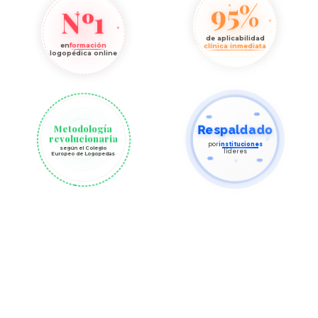
95%
Nº1
de aplicabilidad
en
formación
clínica inmediata
logopédica online
Metodología
Respaldado
revolucionaria
por
instituciones
según el Colegio
líderes
Europeo de Logopedas