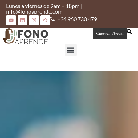
Lunes a viernes de 9am – 18pm |
info@fonoaprende.com
+34 960 730 479
Campus Virtual
Conoce Fonoaprende