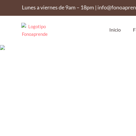
Lunes a viernes de 9am – 18pm | info@fonoapre
Inicio
F