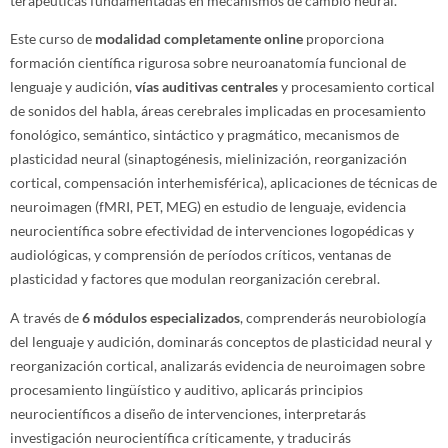
terapéuticas fundamentadas en mecanismos de cambio neural.
Este curso de
modalidad completamente online
proporciona
formación científica rigurosa sobre neuroanatomía funcional de
lenguaje y audición,
vías auditivas centrales
y procesamiento cortical
de sonidos del habla, áreas cerebrales implicadas en procesamiento
fonológico, semántico, sintáctico y pragmático, mecanismos de
plasticidad neural (sinaptogénesis, mielinización, reorganización
cortical, compensación interhemisférica), aplicaciones de técnicas de
neuroimagen (fMRI, PET, MEG) en estudio de lenguaje, evidencia
neurocientífica sobre efectividad de intervenciones logopédicas y
audiológicas, y comprensión de períodos críticos, ventanas de
plasticidad y factores que modulan reorganización cerebral.
A través de
6 módulos especializados
, comprenderás neurobiología
del lenguaje y audición, dominarás conceptos de plasticidad neural y
reorganización cortical, analizarás evidencia de neuroimagen sobre
procesamiento lingüístico y auditivo, aplicarás principios
neurocientíficos a diseño de intervenciones, interpretarás
investigación neurocientífica críticamente, y traducirás