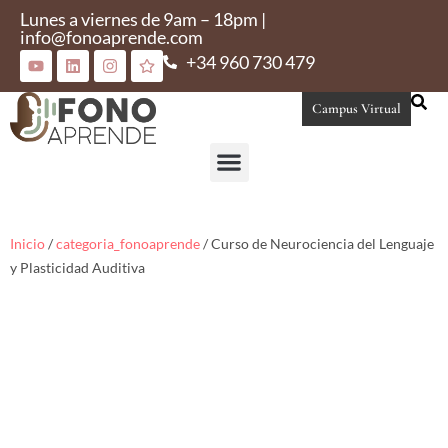
Lunes a viernes de 9am – 18pm |
info@fonoaprende.com
+34 960 730 479
Campus Virtual
Conoce Fonoaprende
Inicio
/
categoria_fonoaprende
/ Curso de Neurociencia del Lenguaje
y Plasticidad Auditiva