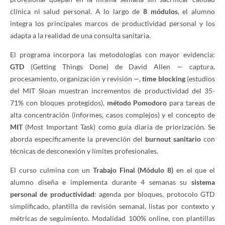
clínica ni salud personal. A lo largo de
8 módulos
, el alumno
integra los principales marcos de productividad personal y los
adapta a la realidad de una consulta sanitaria.
El programa incorpora las metodologías con mayor evidencia:
GTD
(Getting Things Done) de David Allen — captura,
procesamiento, organización y revisión —,
time blocking
(estudios
del MIT Sloan muestran incrementos de productividad del 35-
71% con bloques protegidos),
método Pomodoro
para tareas de
alta concentración (informes, casos complejos) y el concepto de
MIT
(Most Important Task) como guía diaria de priorización. Se
aborda específicamente la prevención del
burnout sanitario
con
técnicas de desconexión y límites profesionales.
El curso culmina con un
Trabajo Final (Módulo 8)
en el que el
alumno diseña e implementa durante 4 semanas su
sistema
personal de productividad
: agenda por bloques, protocolo GTD
simplificado, plantilla de revisión semanal, listas por contexto y
métricas de seguimiento. Modalidad 100% online, con plantillas