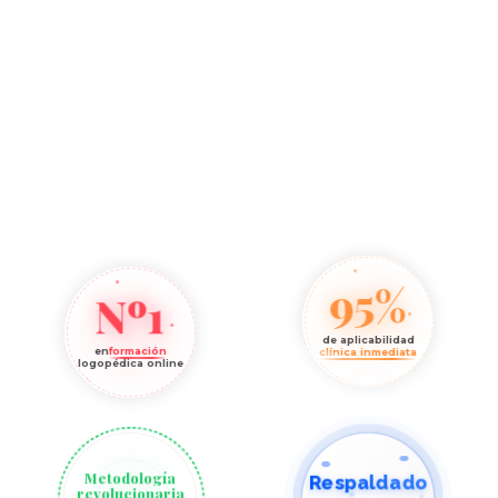
95%
Nº1
de aplicabilidad
en
formación
clínica inmediata
logopédica online
Metodología
Respaldado
revolucionaria