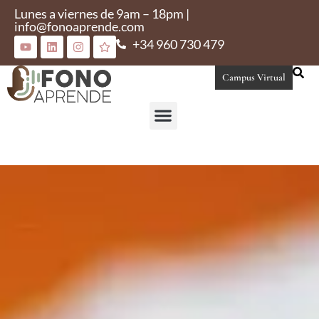
Lunes a viernes de 9am – 18pm |
info@fonoaprende.com
+34 960 730 479
Campus Virtual
Conoce Fonoaprende