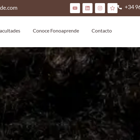
+34 9
nde.com
acultades
Conoce Fonoaprende
Contacto