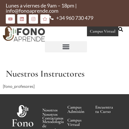
Lunes a viernes de 9am – 18pm |
info@fonoaprende.com
+34 960 730 479
Campus Virtual
Conoce Fonoaprende
Nuestros Instructores
[fono_profesores]
Campus
Encuentra
Nosotros
Admisión
tu Curso
Nosotros
Contáctanos
Fono
Campus
Metodología
Virtual
de