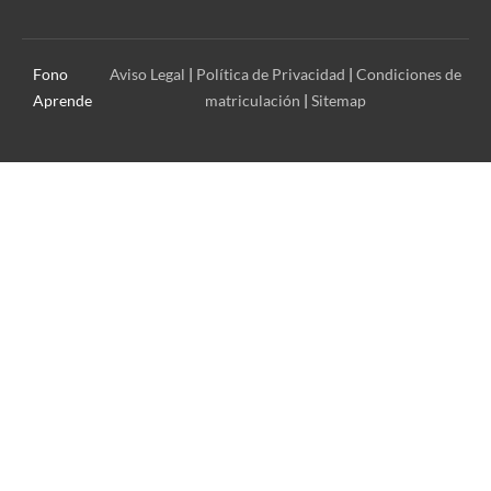
Fono
Aviso Legal
|
Política de Privacidad
|
Condiciones de
Aprende
matriculación
|
Sitemap