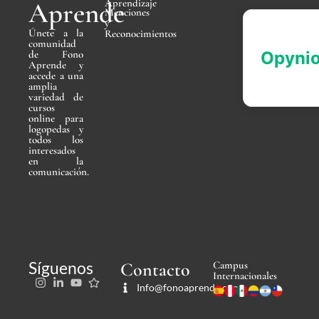
Aprende
Aprendizaje
Menciones
y
Únete a la
Reconocimientos
comunidad
de Fono
Aprende y
accede a una
amplia
variedad de
cursos
online para
logopedas y
todos los
interesados
en la
comunicación.
Síguenos
Contacto
Campus
Internacionales
Info@fonoaprende.com