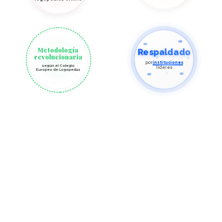
Metodología
Respaldado
revolucionaria
por
instituciones
según el Colegio
líderes
Europeo de Logopedas