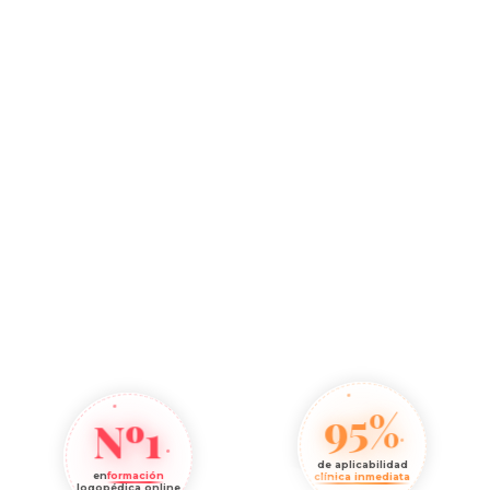
95%
Nº1
de aplicabilidad
en
formación
clínica inmediata
logopédica online