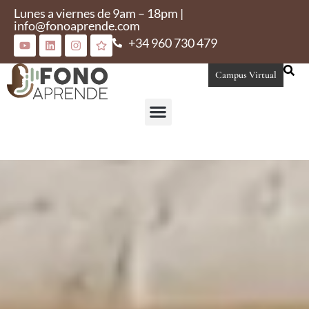
Lunes a viernes de 9am – 18pm |
info@fonoaprende.com
+34 960 730 479
Campus Virtual
Conoce Fonoaprende