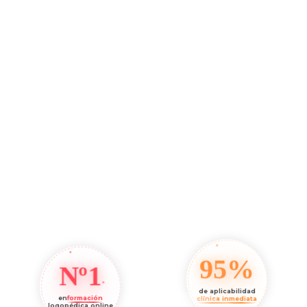
95%
Nº1
de aplicabilidad
en
formación
clínica inmediata
logopédica online