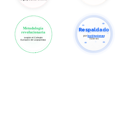
Respaldado
Metodología
revolucionaria
por
instituciones
según el Colegio
líderes
Europeo de Logopedas