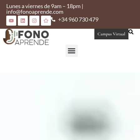
Lunes a viernes de 9am – 18pm |
info@fonoaprende.com
+34 960 730 479
Campus Virtual
Conoce Fonoaprende