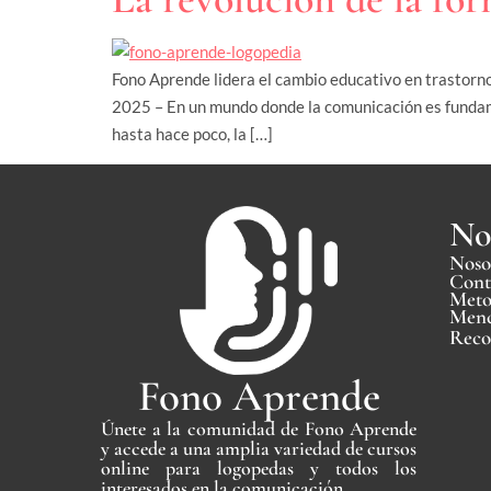
Fono Aprende lidera el cambio educativo en trastorno
2025 – En un mundo donde la comunicación es fundamen
hasta hace poco, la […]
No
Noso
Cont
Meto
Menc
Reco
Fono Aprende
Únete a la comunidad de Fono Aprende
y accede a una amplia variedad de cursos
online para logopedas y todos los
interesados en la comunicación.