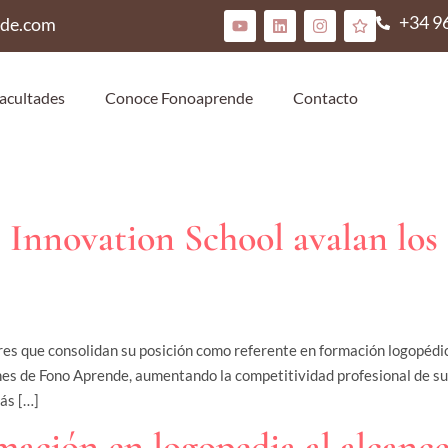
+34 9
nde.com
acultades
Conoce Fonoaprende
Contacto
novation School avalan los t
deres que consolidan su posición como referente en formación logopé
iones de Fono Aprende, aumentando la competitividad profesional de s
ás […]
mación en logopedia al alcanc