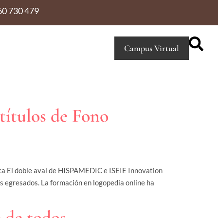
60 730 479
Campus Virtual
ítulos de Fono
dica El doble aval de HISPAMEDIC e ISEIE Innovation
us egresados. La formación en logopedia online ha
e de todos