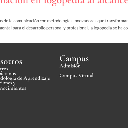
s de la comunicación con metodologías innovadoras que transforman l
tal para el desarrollo personal y profesional, la logopedia se ha con
Campus
sotros
Admisión
tros
áctanos
Campus Virtual
dología de Aprendizaje
iones y
nocimientos