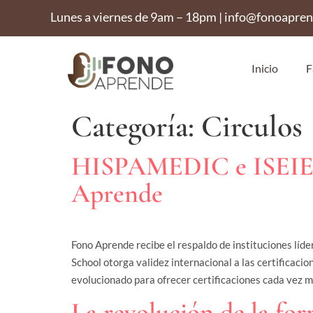
Lunes a viernes de 9am – 18pm | info@fonoapre
Inicio
F
Categoría:
Circulos
HISPAMEDIC e ISEIE In
Aprende
Fono Aprende recibe el respaldo de instituciones lí
School otorga validez internacional a las certificac
evolucionado para ofrecer certificaciones cada vez m
La revolución de la for